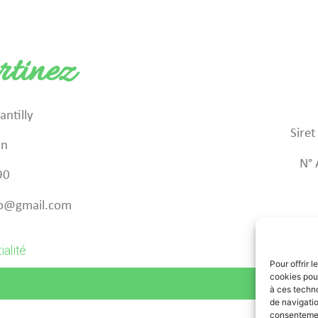
tinez
ntilly
Sire
an
N° 
90
pro@gmail.com
ialité
Pour offrir 
cookies pour
Propu
à ces techn
de navigatio
consentement