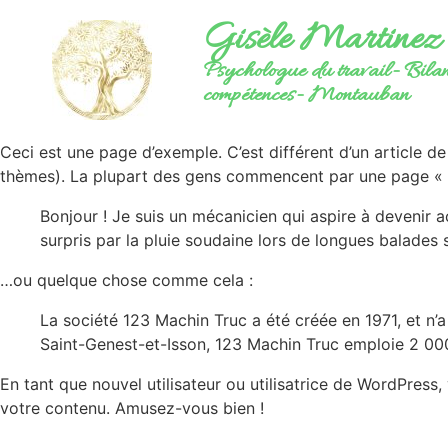
Gisèle Martinez
Psychologue du travail- Bila
compétences- Montauban
Ceci est une page d’exemple. C’est différent d’un article d
thèmes). La plupart des gens commencent par une page « À 
Bonjour ! Je suis un mécanicien qui aspire à devenir act
surpris par la pluie soudaine lors de longues balades s
…ou quelque chose comme cela :
La société 123 Machin Truc a été créée en 1971, et n
Saint-Genest-et-Isson, 123 Machin Truc emploie 2 00
En tant que nouvel utilisateur ou utilisatrice de WordPress
votre contenu. Amusez-vous bien !